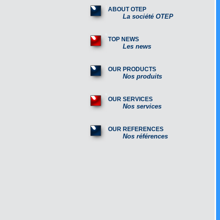
ABOUT OTEP
La société OTEP
TOP NEWS
Les news
OUR PRODUCTS
Nos produits
OUR SERVICES
Nos services
OUR REFERENCES
Nos références
Lignes de fabrication 
poutrelles en béton
précontraint : poutrell
sans et avec coutures
sismiques.
Complete lines for the
production of prestres
t-beams : t-beam with
or with seismic stirrups