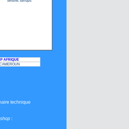
seismic stirrups.
P AFRIQUE
T CAMEROUN
naire technique
kshop
: