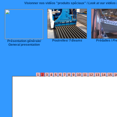
Visionner nos vidéos "produits spéciaux" /
Look at our vidéos 
Poutrelles/
T-Beams
Prédalles /
Pr
Présentation générale/
General presentation
1
2
3
4
5
6
7
8
9
10
11
12
13
14
15
1
de
es
sed
out
.