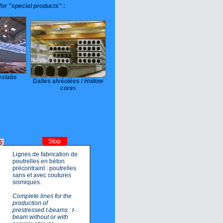
for "special products"
:
eslabs
Dalles alvéolées /
Hollow
core
s
Stop
6
Lignes de fabrication de
poutrelles en béton
précontraint : poutrelles
sans et avec coutures
sismiques.
Complete lines for the
production of
prestressed t-beams : t-
beam without or with