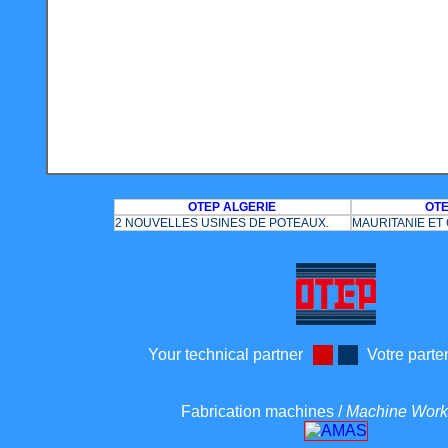
OTEP ALGERIE
OTE
2 NOUVELLES USINES DE POTEAUX.
MAURITANIE E
Your technical partner
Votre parte
Fabrication machines /
Machine Wor