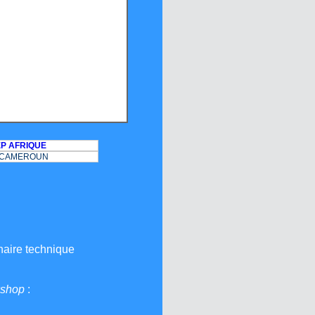
seismic stirrups.
P AFRIQUE
T CAMEROUN
naire technique
kshop
: