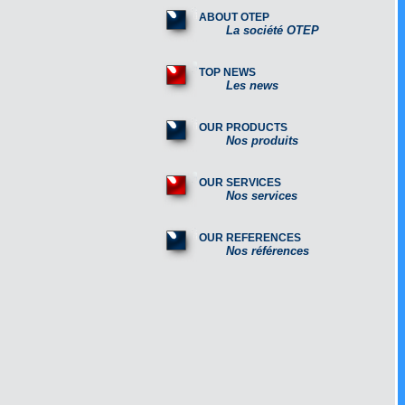
ABOUT OTEP
La société OTEP
TOP NEWS
Les news
OUR PRODUCTS
Nos produits
OUR SERVICES
Nos services
OUR REFERENCES
Nos références
Lignes de fabri
poutrelles en b
précontraint : p
sans et avec co
sismiques.
Complete lines 
production of p
t-beams : t-bea
or with seismic 