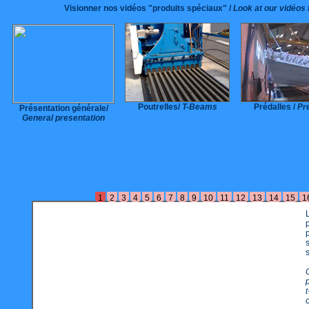
Visionner nos vidéos "produits spéciaux" /
Look at our vidéos 
Poutrelles/
T-Beams
Prédalles /
Pr
Présentation générale/
General presentation
1
2
3
4
5
6
7
8
9
10
11
12
13
14
15
1
cation de
éton
outrelles
utures
for the
restressed
m without
stirrups.