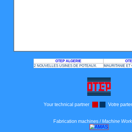
OTEP ALGERIE
OTE
2 NOUVELLES USINES DE POTEAUX.
MAURITANIE E
Your technical partner
Votre parte
Fabrication machines /
Machine Wor