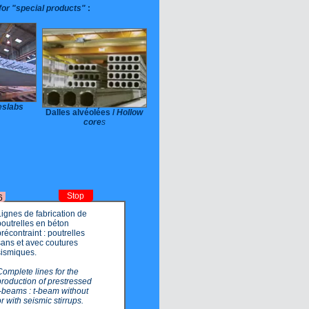
for "special products"
:
eslabs
Dalles alvéolées /
Hollow
core
s
Stop
6
Lignes de fabrication de
poutrelles en béton
précontraint : poutrelles
sans et avec coutures
sismiques.
Complete lines for the
production of
prestressed t-beams : t-
beam without or with